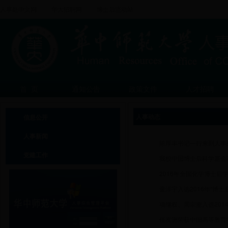
人事处中文网
|
华大招聘网
|
博士后流动站
首 页
通知公告
政策文件
人才招聘
人事动态
信息公开
人事新闻
陈厚丰书记一行来到人事
党建工作
我校中国博士后科学基金
2016年全国化学博士后
童泽宇入选2016年“博
项继权、周宗奎入选201
任友洲荣获中国高等教育